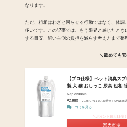
なります。
ただ、粗相はわざと困らせる行動ではなく、体調
多いです。この記事では、もう限界と感じたとき
する目安、飼い主側の負担を減らす考え方まで整
＼舐めても安
【プロ仕様】ペット消臭スプレー
製 犬 猫 おしっこ 尿臭 粗相 除菌
Nap Animals
¥2,980
（2026/07/11 00:30時点 | Amazo
口コミを見る
＼ポイント最大11倍
楽天市場